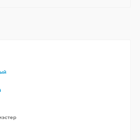
ый
й
иэстер