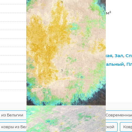
?
Хит-сет
1 100 000 точек/м²
9,5 мм
2800 г/м²
Patina
41040 500
Гостиная
,
Детская
,
Зал
,
Сп
На пол
,
Оригинальный
,
П
?
Джутовая
280
390
 из Бельгии
Современные ковры в гостиную
Современные
ковры из Бельгии
Оригинальные ковры для детской
Ковр