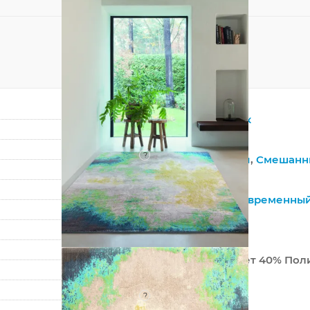
Прямоугольник
Мультиколор
?
Синтетический
,
Смешанн
Полипропилен
Винтажный
,
Современны
Абстракция
Бельгия
60% ПП Хите-сет 40% Пол
Машинный
?
Средний