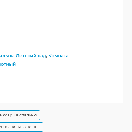
альня
,
Детский сад
,
Комната
лотный
 ковры в спальню
ы в спальню на пол