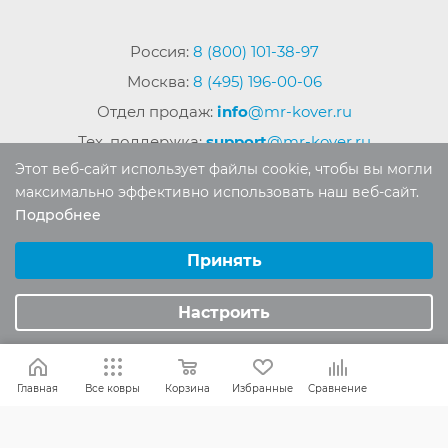
Россия:
8 (800) 101-38-97
Москва:
8 (495) 196-00-06
Отдел продаж:
info
@mr-kover.ru
Тех. поддержка:
support
@mr-kover.ru
Этот веб-сайт использует файлы cookie, чтобы вы могли
максимально эффективно использовать наш веб-сайт.
Подробнее
2022-2026 © Интернет магазин
MR-KOVER.RU
Выберите настройки cookie
Авторские права защищены. Воспроизведение
Минимальные
Принять
материалов сайта без письменного разрешения
Аналитические/Функциональные
запрещено.
Настроить
Главная
Все ковры
Корзина
Избранные
Сравнение