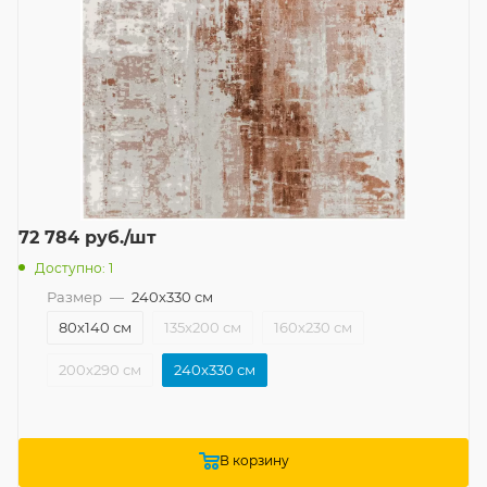
72 784
руб.
/шт
Доступно: 1
Размер
—
240x330 см
80x140 см
135x200 см
160x230 см
200x290 см
240x330 см
В корзину