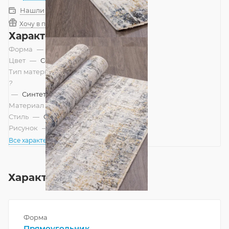
Нашли дешевле?
Хочу в подарок
Характеристики
Форма
—
Прямоугольник
Цвет
—
Серый, Кремовый, Бежевый
Тип материала
?
—
Синтетический, Смешанный
Материал
—
Полиэстер
Стиль
—
Современный
Рисунок
—
Абстракция
Все характеристики
Характеристики
Форма
Прямоугольник