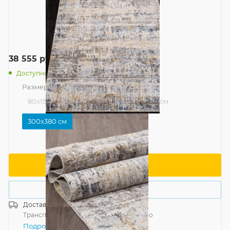
38 555
руб.
/шт
Доступно: 2
Размер
—
300x380 см
80x150 см
160x230 см
200x300 см
300x380 см
В корзину
Купить в 1 клик
Доставка
Россия
Транспортной компанией
—
бесплатно
Подробнее