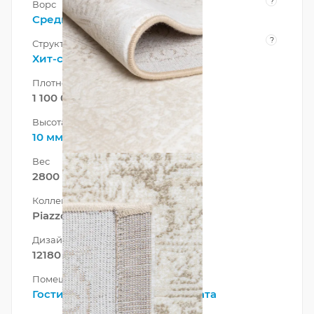
?
Ворс
Средний
?
Структура нити
Хит-сет
Плотность
1 100 000 точек/м²
Высота ворса
10 мм
Вес
2800 г/м²
Коллекция
Piazzo
Дизайн
12180 100
Помещение
Гостиная
,
Зал
,
Спальня
,
Комната