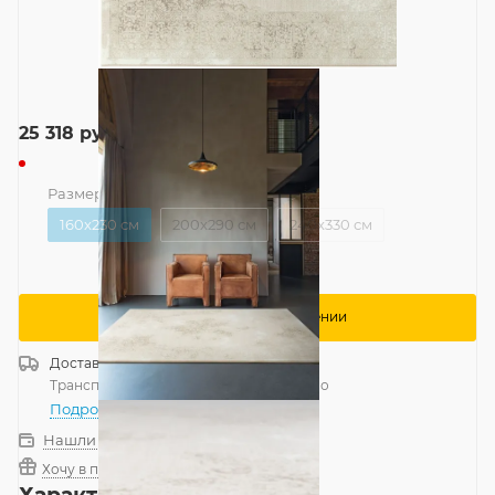
25 318
руб.
Размер
—
160x230 см
160x230 см
200x290 см
240x330 см
Сообщить о поступлении
Доставка
Россия
Транспортной компанией
—
бесплатно
Подробнее
Нашли дешевле?
Хочу в подарок