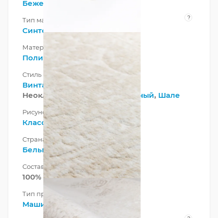
Бежевый
?
Тип материала
Синтетический
Материал
Полипропилен
Стиль
Винтажный
,
Европейский
,
Неоклассический,
Современный
,
Шале
Рисунок
Классический
Страна
Бельгия
Состав ворса
100% ПП Хит-сет
Тип производства
Машинный