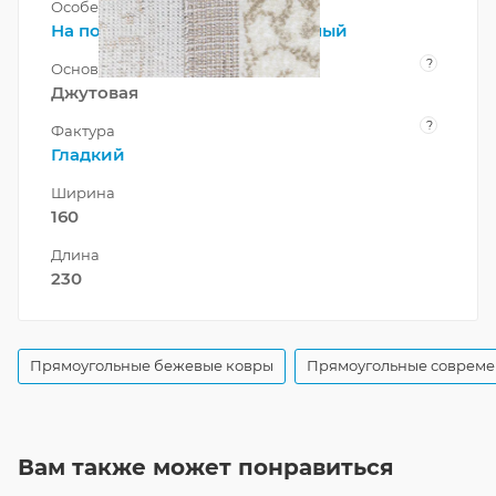
Особенности
На пол
,
Оригинальный
,
Плотный
?
Основа
Джутовая
?
Фактура
Гладкий
Ширина
160
Длина
230
Прямоугольные бежевые ковры
Прямоугольные совреме
Вам также может понравиться