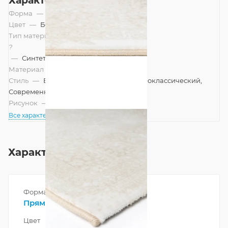
Характеристики
Форма
—
Прямоугольник
Цвет
—
Бежевый
Тип материала
?
—
Синтетический
Материал
—
Полипропилен
Стиль
—
Винтажный, Европейский, Неоклассический,
Современный, Шале
Рисунок
—
Классический
Все характеристики
Характеристики
Форма
Прямоугольник
Цвет