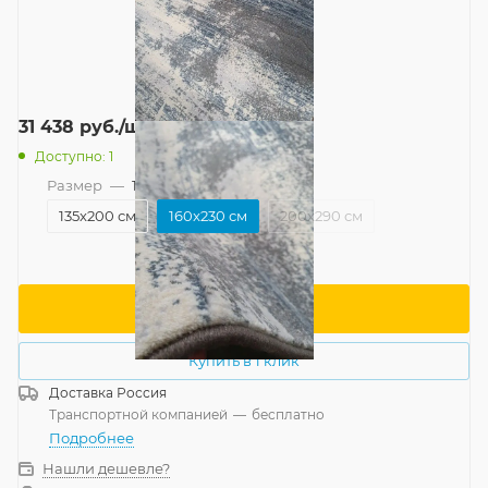
31 438
руб.
/шт
Доступно: 1
Размер
—
160x230 см
135x200 см
160x230 см
200x290 см
В корзину
Купить в 1 клик
Доставка
Россия
Транспортной компанией
—
бесплатно
Подробнее
Нашли дешевле?