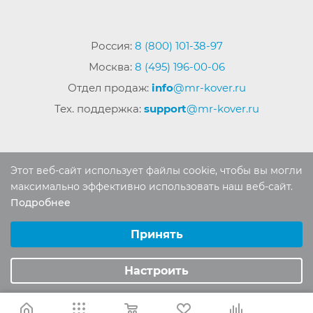
Россия:
8 (800) 101-38-97
Москва:
8 (495) 196-00-06
Отдел продаж:
info
@mr-kover.ru
Тех. поддержка:
support
@mr-kover.ru
2022-2026 © Интернет магазин
MR-KOVER.RU
Этот веб-сайт использует файлы cookie, чтобы вы могли
Авторские права защищены. Воспроизведение
максимально эффективно использовать наш веб-сайт.
материалов сайта без письменного разрешения
Подробнее
Выберите настройки cookie
запрещено.
Минимальные
Принять
Аналитические/Функциональные
Настроить