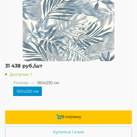
31 438
руб.
/шт
Доступно: 1
Размер
—
160x230 см
160x230 см
В корзину
Купить в 1 клик