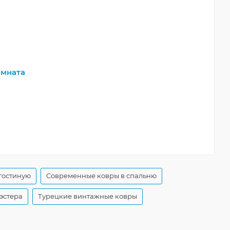
мната
гостиную
Современные ковры в спальню
эстера
Турецкие винтажные ковры