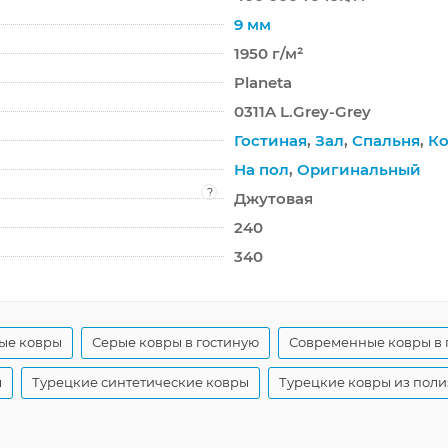
9 мм
1950 г/м²
Planeta
0311A L.Grey-Grey
Гостиная
,
Зал
,
Спальня
,
Ко
На пол
,
Оригинальный
?
Джутовая
240
340
ые ковры
Серые ковры в гостиную
Современные ковры в 
ы
Турецкие синтетические ковры
Турецкие ковры из поли