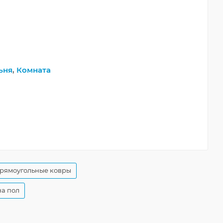
ьня
,
Комната
прямоугольные ковры
на пол