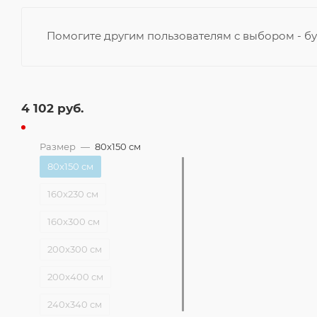
Помогите другим пользователям с выбором - бу
4 102
руб.
Размер
—
80x150 см
80x150 см
160x230 см
160x300 см
200x300 см
200x400 см
240x340 см