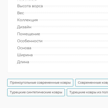
Высота ворса
Вес
Коллекция
Дизайн
Помещение
Особенности
Основа
Ширина
Длина
Прямоугольные современные ковры
Современные ков
Турецкие синтетические ковры
Турецкие ковры из пол