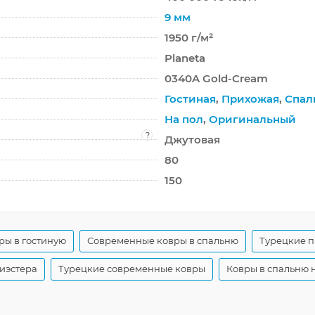
9 мм
1950 г/м²
Planeta
0340A Gold-Cream
Гостиная
,
Прихожая
,
Спал
На пол
,
Оригинальный
?
Джутовая
80
150
ры в гостиную
Современные ковры в спальню
Турецкие 
иэстера
Турецкие современные ковры
Ковры в спальню 