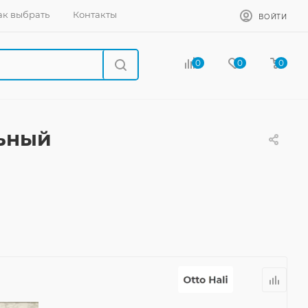
ак выбрать
Контакты
ВОЙТИ
0
0
0
льный