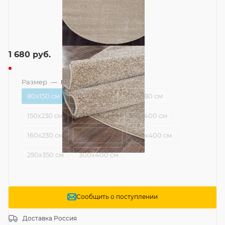
1 680
руб.
Размер
—
80x150 см
80x150 см
100x200 см
120x180 см
150x230 см
150x300 см
150x400 см
160x230 см
200x300 см
200x400 см
250x350 см
300x400 см
Сообщить о поступлении
Доставка
Россия