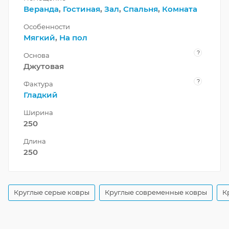
Веранда
,
Гостиная
,
Зал
,
Спальня
,
Комната
Особенности
Мягкий
,
На пол
?
Основа
Джутовая
?
Фактура
Гладкий
Ширина
250
Длина
250
Круглые серые ковры
Круглые современные ковры
К