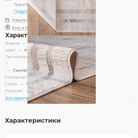
Транспортной компанией
—
бесплатно
Подробнее
Нашли дешевле?
Хочу в подарок
Характеристики
Форма
—
Прямоугольник
Цвет
—
Кремовый
Тип материала
?
—
Синтетический
Материал
—
Полиэстер
Стиль
—
Современный
Рисунок
—
Абстракция
Все характеристики
Характеристики