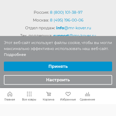
Россия:
8 (800) 101-38-97
Москва:
8 (495) 196-00-06
Отдел продаж:
info
@mr-kover.ru
Тех. поддержка:
support
@mr-kover.ru
Этот веб-сайт использует файлы cookie, чтобы вы могли
максимально эффективно использовать наш веб-сайт.
Подробнее
2022-2026 © Интернет магазин
MR-KOVER.RU
Выберите настройки cookie
Авторские права защищены. Воспроизведение
Минимальные
Принять
материалов сайта без письменного разрешения
Аналитические/Функциональные
запрещено.
Настроить
Главная
Все ковры
Корзина
Избранные
Сравнение