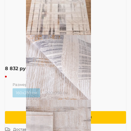
8 832
руб.
Размер
—
160x230 см
160x230 см
200x290 см
Сообщить о поступлении
Доставка
Россия