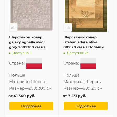
Шерстяной ковер
Шерстяной ковер
galaxy agnella avior
isfahan adara olive
grey 200x300 см из
80x120 см из Польши
Польши
Доступно: 1
Доступно: 26
Страна:
Страна:
Польша
Польша
Материал:
Шерсть
Материал:
Шерсть
Размер
—
200x300 см
Размер
—
80x120 см
от
41 340 руб.
от
7 231 руб.
Подробнее
Подробнее