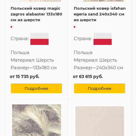
Польский ковер magic
Польский ковер isfahan
zagros alabaster 133x180
egeria sand 240x340 см
см из шерсти
из шерсти
Страна:
Страна:
Польша
Польша
Материал:
Шерсть
Материал:
Шерсть
Размер
—
133x180 см
Размер
—
240x340 см
от
15 735 руб.
от
63 615 руб.
Подробнее
Подробнее