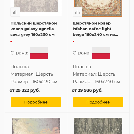
Польский шерстяной
Шерстяной ковер
ковер galaxy agnella
isfahan dafne light
seva grey 160x230 см
beige 160x240 см из
Польши
Страна:
Страна:
Польша
Польша
Материал:
Шерсть
Материал:
Шерсть
Размер
—
160x230 см
Размер
—
160x240 см
от
29 322 руб.
от
29 936 руб.
Подробнее
Подробнее