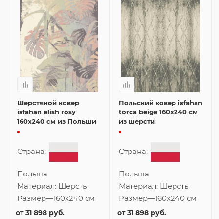
Шерстяной ковер
Польский ковер isfahan
isfahan elish rosy
torca beige 160x240 см
160x240 см из Польши
из шерсти
Страна:
Страна:
Польша
Польша
Материал:
Шерсть
Материал:
Шерсть
Размер
—
160x240 см
Размер
—
160x240 см
от
31 898 руб.
от
31 898 руб.