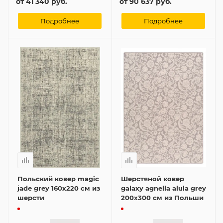
от
41 340 руб.
от
90 637 руб.
Подробнее
Подробнее
Польский ковер magic
Шерстяной ковер
jade grey 160x220 см из
galaxy agnella alula grey
шерсти
200x300 см из Польши