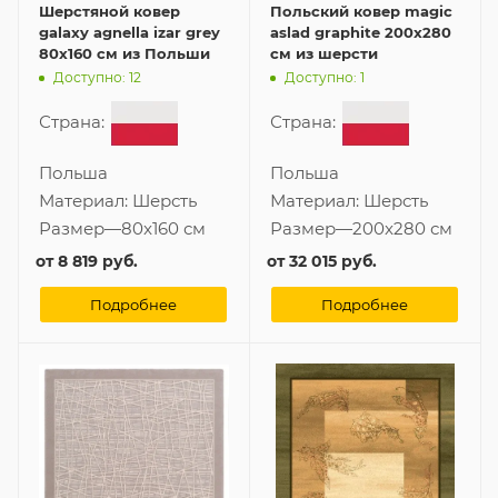
Шерстяной ковер
Польский ковер magic
galaxy agnella izar grey
aslad graphite 200x280
80x160 см из Польши
см из шерсти
Доступно: 12
Доступно: 1
Страна:
Страна:
Польша
Польша
Материал:
Шерсть
Материал:
Шерсть
Размер
—
80x160 см
Размер
—
200x280 см
от
8 819 руб.
от
32 015 руб.
Подробнее
Подробнее