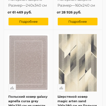
Размер
—
240x340 см
Размер
—
160x240 см
от
61 469 руб.
от
28 926 руб.
Подробнее
Подробнее
Польский ковер galaxy
Шерстяной ковер
agnella cursa grey
magic arten sand
160x230 см из шерсти
200x280 см из Польши