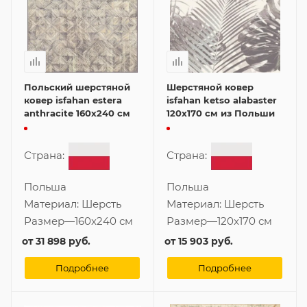
Польский шерстяной
Шерстяной ковер
ковер isfahan estera
isfahan ketso alabaster
anthracite 160x240 см
120x170 см из Польши
Страна:
Страна:
Польша
Польша
Материал:
Шерсть
Материал:
Шерсть
Размер
—
160x240 см
Размер
—
120x170 см
от
31 898 руб.
от
15 903 руб.
Подробнее
Подробнее