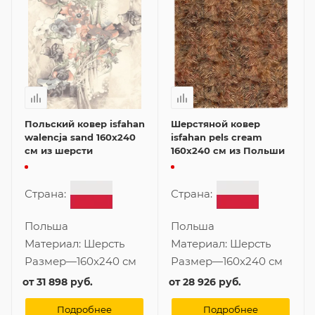
Польский ковер isfahan
Шерстяной ковер
walencja sand 160x240
isfahan pels cream
см из шерсти
160x240 см из Польши
Страна:
Страна:
Польша
Польша
Материал:
Шерсть
Материал:
Шерсть
Размер
—
160x240 см
Размер
—
160x240 см
от
31 898 руб.
от
28 926 руб.
Подробнее
Подробнее