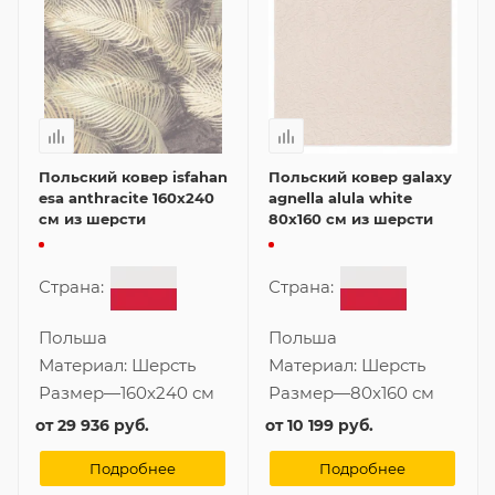
Польский ковер isfahan
Польский ковер galaxy
esa anthracite 160x240
agnella alula white
см из шерсти
80x160 см из шерсти
Страна:
Страна:
Польша
Польша
Материал:
Шерсть
Материал:
Шерсть
Размер
—
160x240 см
Размер
—
80x160 см
от
29 936 руб.
от
10 199 руб.
Подробнее
Подробнее