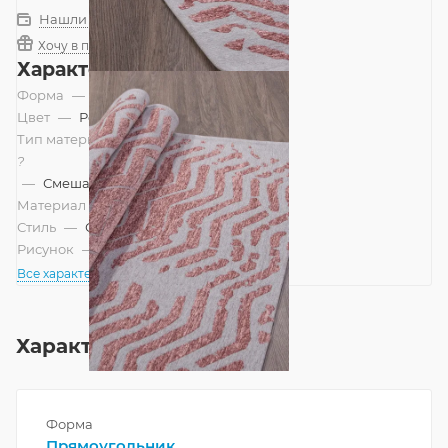
Нашли дешевле?
Хочу в подарок
Характеристики
Форма
—
Прямоугольник
Цвет
—
Розовый
Тип материала
?
—
Смешанный
Материал
—
Полиэстер
Стиль
—
Современный
Рисунок
—
Абстракция
Все характеристики
Характеристики
Форма
Прямоугольник