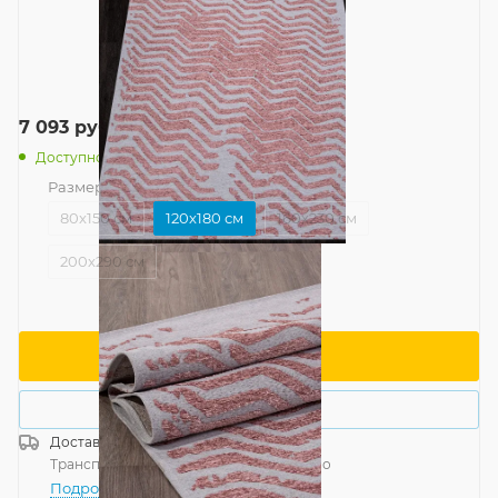
7 093
руб.
/шт
Доступно: 1
Размер
—
120x180 см
80x150 см
120x180 см
160x230 см
200x290 см
В корзину
Купить в 1 клик
Доставка
Россия
Транспортной компанией
—
бесплатно
Подробнее