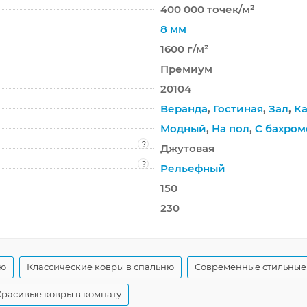
400 000 точек/м²
8 мм
1600 г/м²
Премиум
20104
Веранда
,
Гостиная
,
Зал
,
К
Модный
,
На пол
,
С бахром
?
Джутовая
?
Рельефный
150
230
ую
Классические ковры в спальню
Современные стильные
Красивые ковры в комнату