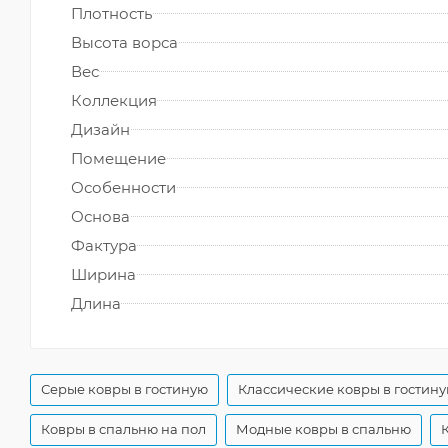
Плотность
Высота ворса
Вес
Коллекция
Дизайн
Помещение
Особенности
Основа
Фактура
Ширина
Длина
Серые ковры в гостиную
Классические ковры в гостин
Ковры в спальню на пол
Модные ковры в спальню