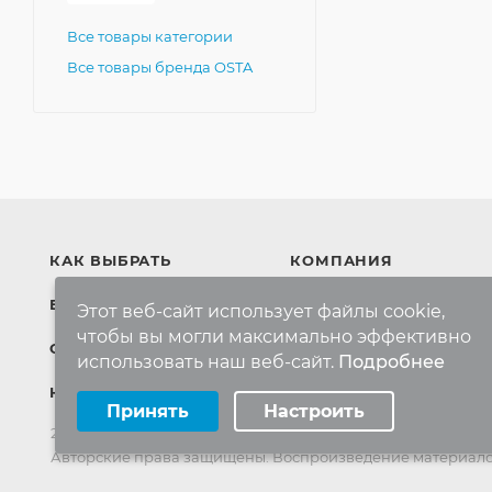
Все товары категории
Все товары бренда OSTA
КАК ВЫБРАТЬ
КОМПАНИЯ
БРЕНДЫ
Компания
Этот веб-сайт использует файлы cookie,
чтобы вы могли максимально эффективно
Контакты
СКИДКИ
использовать наш веб-сайт.
Подробнее
Выберите настройки cookie
КАРТА САЙТА
Принять
Настроить
Минимальные
Аналитические/Функциональные
2022-2026 © Интернет магазин
MR-KOVER.RU
Авторские права защищены. Воспроизведение материало