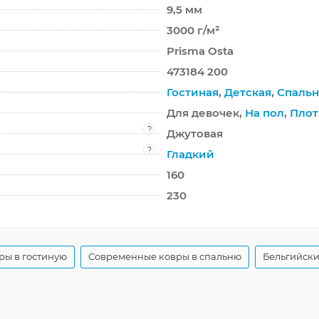
9,5 мм
3000 г/м²
Prisma Osta
473184 200
Гостиная
,
Детская
,
Спальн
Для девочек,
На пол
,
Пло
?
Джутовая
?
Гладкий
160
230
ры в гостиную
Современные ковры в спальню
Бельгийски