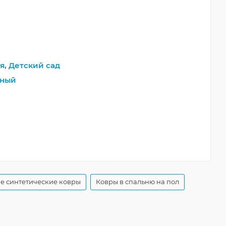
я
,
Детский сад
тный
е синтетические ковры
Ковры в спальню на пол