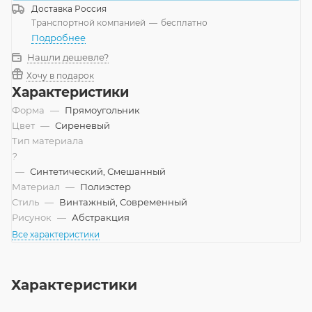
Доставка
Россия
Транспортной компанией
—
бесплатно
Подробнее
Нашли дешевле?
Хочу в подарок
Характеристики
Форма
—
Прямоугольник
Цвет
—
Сиреневый
Тип материала
?
—
Синтетический, Смешанный
Материал
—
Полиэстер
Стиль
—
Винтажный, Современный
Рисунок
—
Абстракция
Все характеристики
Характеристики