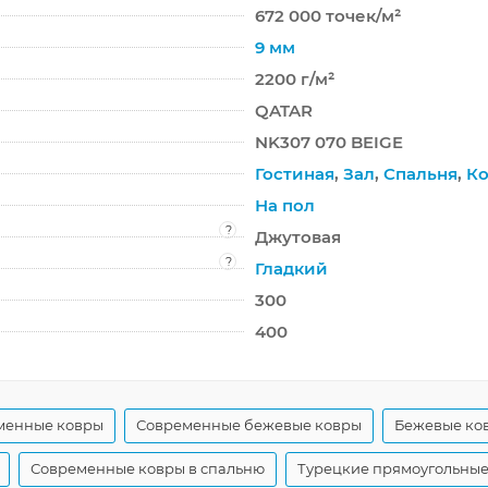
672 000 точек/м²
9 мм
2200 г/м²
QATAR
NK307 070 BEIGE
Гостиная
,
Зал
,
Спальня
,
Ко
На пол
?
Джутовая
?
Гладкий
300
400
менные ковры
Современные бежевые ковры
Бежевые ков
Современные ковры в спальню
Турецкие прямоугольные