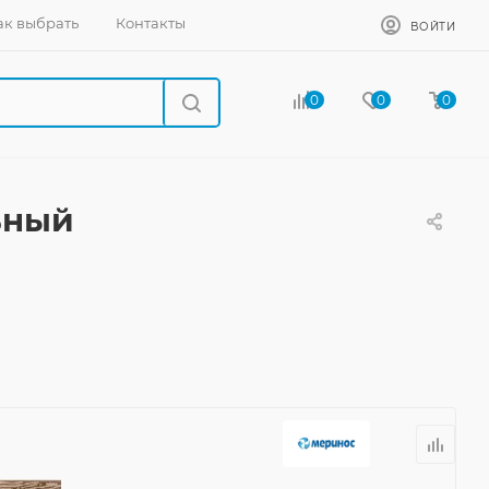
ак выбрать
Контакты
ВОЙТИ
0
0
0
ьный