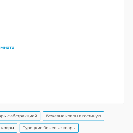
мната
ры с абстракцией
Бежевые ковры в гостиную
 ковры
Турецкие бежевые ковры