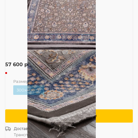
57 600
руб.
Размер
—
300x400 см
300x400 см
Сообщить о поступлении
Доставка
Россия
Транспортной компанией
—
бесплатно