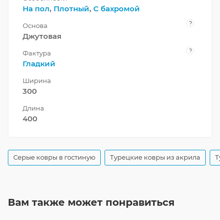
На пол
,
Плотный
,
С бахромой
?
Основа
Джутовая
?
Фактура
Гладкий
Ширина
300
Длина
400
Серые ковры в гостиную
Турецкие ковры из акрила
Т
Вам также может понравиться