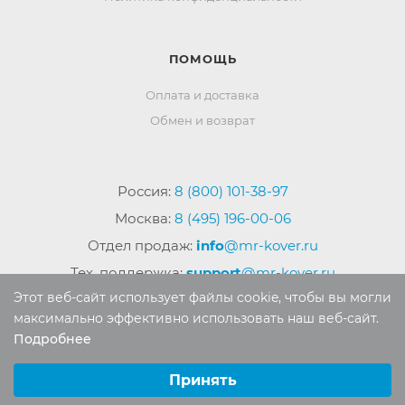
ПОМОЩЬ
Оплата и доставка
Обмен и возврат
Россия:
8 (800) 101-38-97
Москва:
8 (495) 196-00-06
Отдел продаж:
info
@mr-kover.ru
Тех. поддержка:
support
@mr-kover.ru
Этот веб-сайт использует файлы cookie, чтобы вы могли
максимально эффективно использовать наш веб-сайт.
Подробнее
2022-2026 © Интернет магазин
MR-KOVER.RU
Выберите настройки cookie
Авторские права защищены. Воспроизведение
Минимальные
Принять
материалов сайта без письменного разрешения
Аналитические/Функциональные