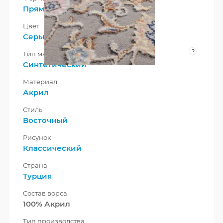
Прямоугольник
Цвет
Серый
?
Тип материала
Синтетический
Материал
Акрил
Стиль
Восточный
Рисунок
Классический
Страна
Турция
Состав ворса
100% Акрил
Тип производства