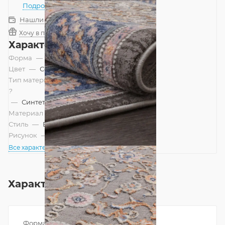
Подробнее
Нашли дешевле?
Хочу в подарок
Характеристики
Форма
—
Прямоугольник
Цвет
—
Серый
Тип материала
?
—
Синтетический
Материал
—
Акрил
Стиль
—
Восточный
Рисунок
—
Классический
Все характеристики
Характеристики
Форма