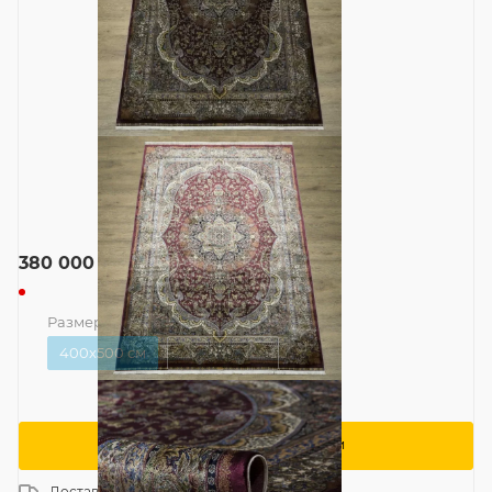
380 000
руб.
Размер
—
400x500 см
400x500 см
400x600 см
Сообщить о поступлении
Доставка
Россия