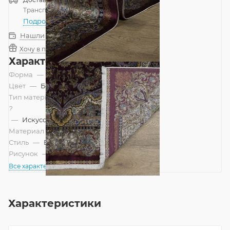
Транспортной компанией
—
бесплатно
Подробнее
Нашли дешевле?
Хочу в подарок
Характеристики
Форма
—
Прямоугольник
Цвет
—
Бордовый
Тип материала
?
—
Искусственный
Материал
—
Модал-Шелк
Стиль
—
Восточный
Рисунок
—
Классический
Все характеристики
Характеристики