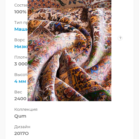
Состав ворса
100% Модал-Шелк
Тип производства
Машинный
?
Ворс
Низкий
Плотность
3 000 000 точек/м²
Высота ворса
4 мм
Вес
2400 г/м²
Коллекция
Qum
Дизайн
2017O