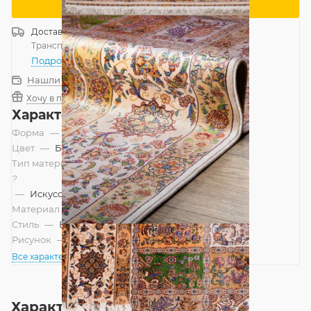
Сообщить о поступлении
Доставка
Россия
Транспортной компанией
—
бесплатно
Подробнее
Нашли дешевле?
Хочу в подарок
Характеристики
Форма
—
Прямоугольник
Цвет
—
Бежевый
Тип материала
?
—
Искусственный
Материал
—
Модал-Шелк
Стиль
—
Восточный
Рисунок
—
Классический
Все характеристики
Характеристики