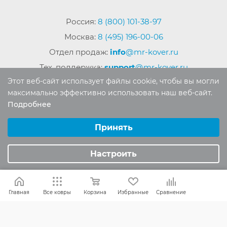
Россия:
8 (800) 101-38-97
Москва:
8 (495) 196-00-06
Отдел продаж:
info
@mr-kover.ru
Тех. поддержка:
support
@mr-kover.ru
Этот веб-сайт использует файлы cookie, чтобы вы могли
максимально эффективно использовать наш веб-сайт.
Подробнее
2022-2026 © Интернет магазин
MR-KOVER.RU
Выберите настройки cookie
Авторские права защищены. Воспроизведение
Минимальные
Принять
материалов сайта без письменного разрешения
Аналитические/Функциональные
запрещено.
Настроить
Главная
Все ковры
Корзина
Избранные
Сравнение