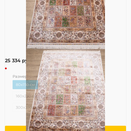
25 334
руб.
Размер
—
80x150 см
80x150 см
100x300 см
120x180 см
160x230 см
200x290 см
240x340 см
300x390 см
300x500 см