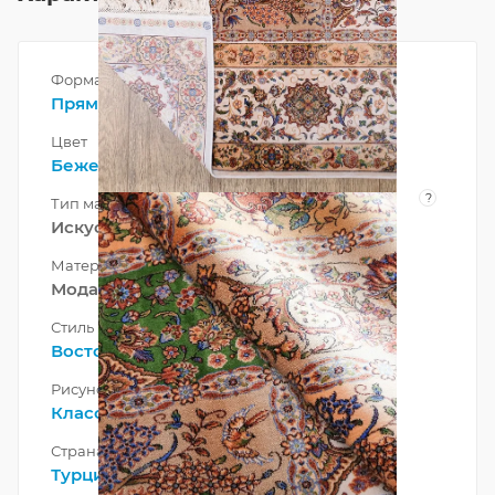
Форма
Прямоугольник
Цвет
Бежевый
?
Тип материала
Искусственный
Материал
Модал-Шелк
Стиль
Восточный
Рисунок
Классический
Страна
Турция