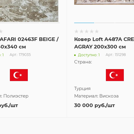
AFARI 02463F BEIGE /
Ковер Loft A487A CR
40x340 см
AGRAY 200x300 см
Арт.: 179035
Арт.: 151298
 1
Доступно: 1
Страна:
Турция
л:
Полиэстер
Материал:
Вискоза
уб.
/шт
30 000
руб.
/шт