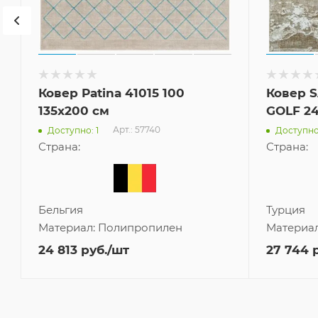
3
Ковер Patina 41015 100
Ковер S
135x200 см
GOLF 2
Арт.: 57740
Доступно: 1
Доступно:
Страна:
Страна:
Бельгия
Турция
Материал:
Полипропилен
Материа
24 813
руб.
/шт
27 744
р