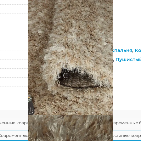
66 000 точек/м²
70 мм
3800 г/м²
Rhapsody
2501 101
Гостиная
,
Зал
,
Спальня
,
Ко
Мягкий
,
На пол
,
Пушисты
?
Джутовая
?
Гладкий
80
140
менные ковры
Бежевые шерстяные ковры
Современные 
Современные шерстяные ковры
Однотонные шерстяные ков