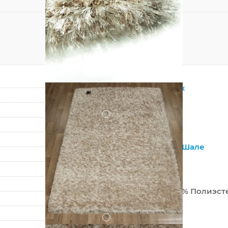
Прямоугольник
Бежевый
?
Смешанный
Шерсть
Современный
,
Шале
Однотонный
Бельгия
40% Шерсть 40% Полиэст
Машинный
?
Высокий