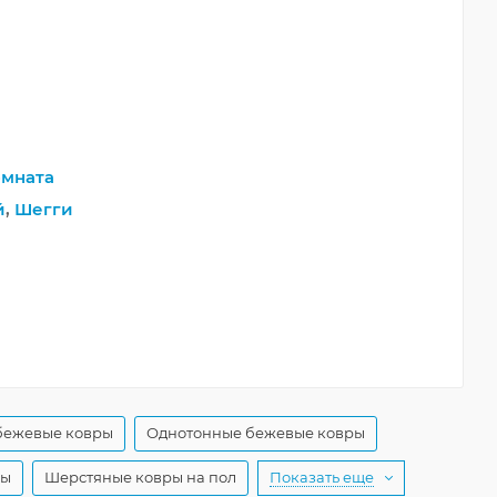
мната
й
,
Шегги
бежевые ковры
Однотонные бежевые ковры
ры
Шерстяные ковры на пол
Показать еще