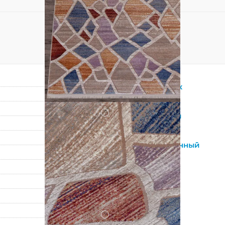
Прямоугольник
Мультиколор
?
Синтетический
Акрил
Лофт
,
Современный
Абстракция
Турция
100% Акрил
Машинный
?
Средний