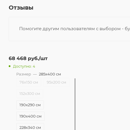
Отзывы
Помогите другим пользователям с выбором - бу
68 468
руб.
/шт
Доступно: 4
Размер
—
285x400 см
76x150 см
95x200 см
152x300 см
190x290 см
190x400 см
228x340 см