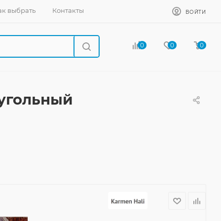
ак выбрать
Контакты
ВОЙТИ
0
0
0
оугольный