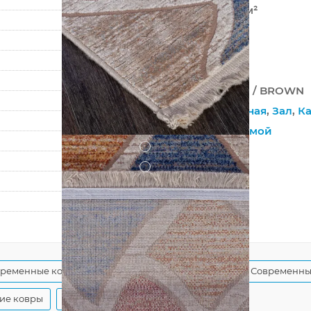
840 000 точек/м²
7 мм
2100 г/м²
RIM
05709K BROWN / BROWN
Веранда
,
Гостиная
,
Зал
,
К
На пол
,
С бахромой
?
Джутовая
?
Гладкий
285
400
временные ковры
Турецкие ковры из акрила
Современные
ие ковры
Турецкие современные ковры