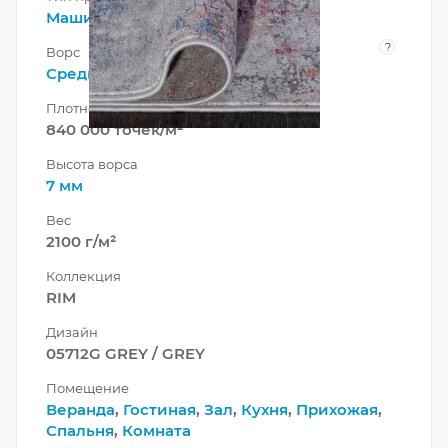
Машинный
?
Ворс
Средний
Плотность
840 000 точек/м²
Высота ворса
7 мм
Вес
2100 г/м²
Коллекция
RIM
Дизайн
05712G GREY / GREY
Помещение
Веранда
,
Гостиная
,
Зал
,
Кухня
,
Прихожая
,
Спальня
,
Комната