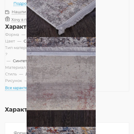
Подробнее
Нашли дешевле?
Хочу в подарок
Характеристики
Форма
—
Прямоугольник
Цвет
—
Серый
Тип материала
?
—
Синтетический
Материал
—
Акрил
Стиль
—
Лофт, Современный
Рисунок
—
Абстракция
Все характеристики
Характеристики
Форма