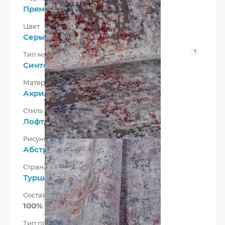
Прямоугольник
Цвет
Серый
?
Тип материала
Синтетический
Материал
Акрил
Стиль
Лофт
,
Современный
Рисунок
Абстракция
Страна
Турция
Состав ворса
100% Акрил
Тип производства