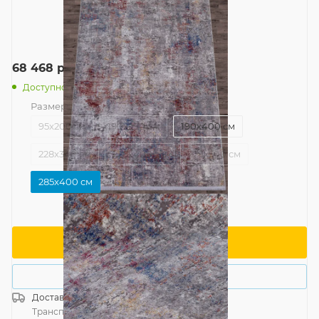
68 468
руб.
/шт
Доступно: 2
Размер
—
285x400 см
95x200 см
190x290 см
190x400 см
228x340 см
228x400 см
228x500 см
285x400 см
В корзину
Купить в 1 клик
Доставка
Россия
Транспортной компанией
—
бесплатно