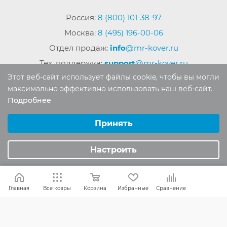
Россия:
8 (800) 101-38-97
Москва:
8 (495) 196-00-06
Отдел продаж:
info
@mr-kover.ru
Тех. поддержка:
support
@mr-kover.ru
Этот веб-сайт использует файлы cookie, чтобы вы могли
максимально эффективно использовать наш веб-сайт.
Подробнее
2022-2026 © Интернет магазин
MR-KOVER.RU
Выберите настройки cookie
Авторские права защищены. Воспроизведение
Минимальные
Принять
материалов сайта без письменного разрешения
Аналитические/Функциональные
запрещено.
Настроить
Главная
Все ковры
Корзина
Избранные
Сравнение