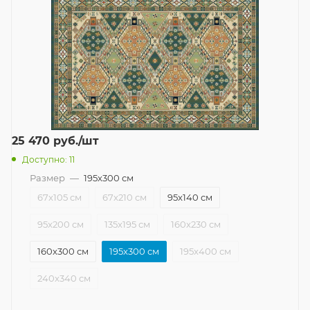
25 470
руб.
/шт
Доступно: 11
Размер
—
195x300 см
67x105 см
67x210 см
95x140 см
95x200 см
135x195 см
160x230 см
160x300 см
195x300 см
195x400 см
240x340 см