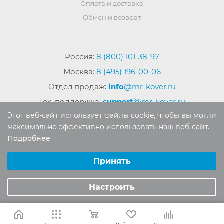
Оплата и доставка
Обмен и возврат
Россия:
8 (800) 101-38-97
Москва:
8 (495) 196-00-06
Отдел продаж:
info
@mr-kover.ru
Тех. поддержка:
support
@mr-kover.ru
Этот веб-сайт использует файлы cookie, чтобы вы могли
максимально эффективно использовать наш веб-сайт.
Подробнее
2022-2026 © Интернет магазин
MR-KOVER.RU
Выберите настройки cookie
Авторские права защищены. Воспроизведение
Минимальные
Принять
материалов сайта без письменного разрешения
Аналитические/Функциональные
запрещено.
Настроить