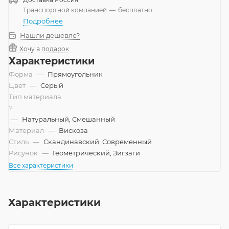
Транспортной компанией
—
бесплатно
Подробнее
Нашли дешевле?
Хочу в подарок
Характеристики
Форма
—
Прямоугольник
Цвет
—
Серый
Тип материала
?
—
Натуральный, Смешанный
Материал
—
Вискоза
Стиль
—
Скандинавский, Современный
Рисунок
—
Геометрический, Зигзаги
Все характеристики
Характеристики