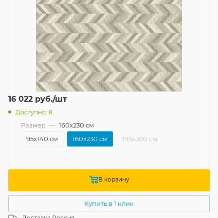
16 022
руб.
/шт
Доступно: 8
Размер
—
160x230 см
95x140 см
160x230 см
195x300 см
В корзину
Купить в 1 клик
Доставка
Россия