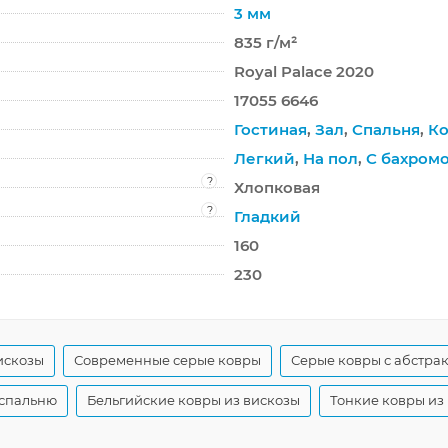
3 мм
835 г/м²
Royal Palace 2020
17055 6646
Гостиная
,
Зал
,
Спальня
,
Ко
Легкий
,
На пол
,
С бахром
?
Хлопковая
?
Гладкий
160
230
искозы
Современные серые ковры
Серые ковры с абстра
 спальню
Бельгийские ковры из вискозы
Тонкие ковры из