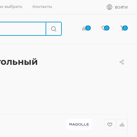
ак выбрать
Контакты
ВОЙТИ
0
0
0
угольный