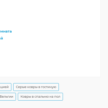
мната
ой
кцией
Серые ковры в гостиную
 Бельгии
Ковры в спальню на пол