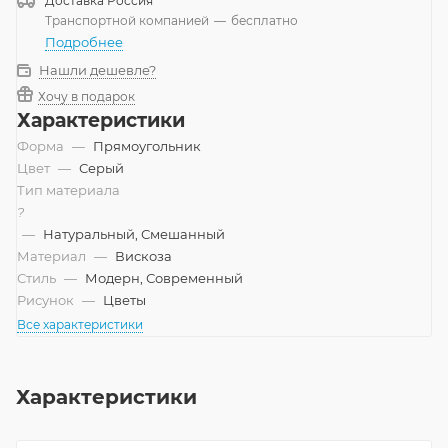
Доставка
Россия
Транспортной компанией
—
бесплатно
Подробнее
Нашли дешевле?
Хочу в подарок
Характеристики
Форма
—
Прямоугольник
Цвет
—
Серый
Тип материала
?
—
Натуральный, Смешанный
Материал
—
Вискоза
Стиль
—
Модерн, Современный
Рисунок
—
Цветы
Все характеристики
Характеристики