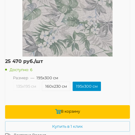
25 470
руб.
/шт
Доступно: 6
Размер
—
195x300 см
135x195 см
160x230 см
195x300 см
В корзину
Купить в 1 клик