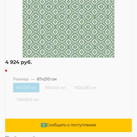
4 924
руб.
Размер
—
67x210 см
67x210 см
95x140 см
160x230 см
195x300 см
Сообщить о поступлении