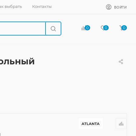
ак выбрать
Контакты
ВОЙТИ
0
0
0
гольный