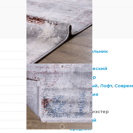
Прямоугольник
Серый
?
Синтетический
Полиэстер
Винтажный
,
Лофт
,
Совре
Абстракция
Турция
100% Полиэстер
Машинный
?
Средний