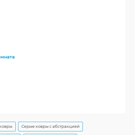
мната
 ковры
Серые ковры с абстракцией