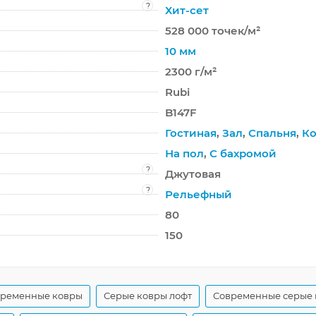
?
Хит-сет
528 000 точек/м²
10 мм
2300 г/м²
Rubi
B147F
Гостиная
,
Зал
,
Спальня
,
Ко
На пол
,
С бахромой
?
Джутовая
?
Рельефный
80
150
временные ковры
Серые ковры лофт
Современные серые