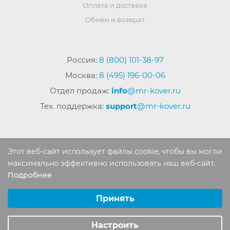
Оплата и доставка
Обмен и возврат
Россия:
8 (800) 101-38-97
Москва:
8 (495) 196-00-06
Отдел продаж:
info
@mr-kover.ru
Тех. поддержка:
support
@mr-kover.ru
2022-2026 © Интернет магазин
MR-KOVER.RU
Этот веб-сайт использует файлы cookie, чтобы вы могли
Авторские права защищены. Воспроизведение
максимально эффективно использовать наш веб-сайт.
материалов сайта без письменного разрешения
Подробнее
Выберите настройки cookie
запрещено.
Минимальные
Принять
Аналитические/Функциональные
Настроить