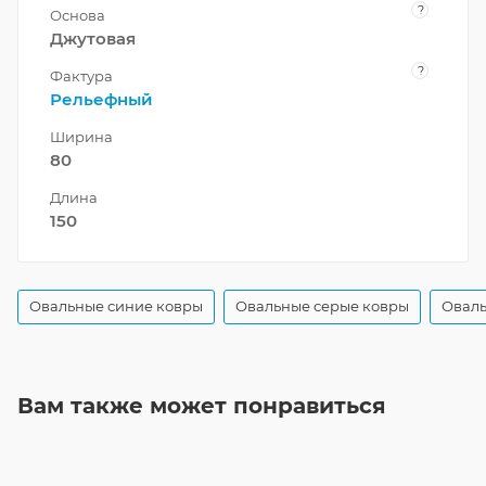
?
Основа
Джутовая
?
Фактура
Рельефный
Ширина
80
Длина
150
Овальные синие ковры
Овальные серые ковры
Оваль
Вам также может понравиться