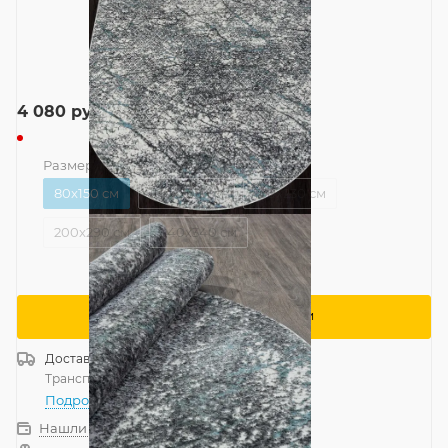
4 080
руб.
Размер
—
80x150 см
80x150 см
100x200 см
160x230 см
200x290 см
240x340 см
Сообщить о поступлении
Доставка
Россия
Транспортной компанией
—
бесплатно
Подробнее
Нашли дешевле?