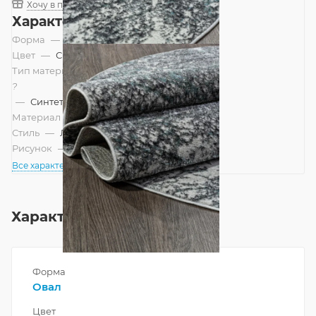
Хочу в подарок
Характеристики
Форма
—
Овал
Цвет
—
Синий, Серый
Тип материала
?
—
Синтетический
Материал
—
Полиэстер
Стиль
—
Лофт, Современный
Рисунок
—
Абстракция
Все характеристики
Характеристики
Форма
Овал
Цвет