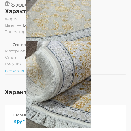
Хочу в подарок
Характеристики
Форма
—
Круг
Цвет
—
Бежевый
Тип материала
?
—
Синтетический
Материал
—
Акрил
Стиль
—
Восточный
Рисунок
—
Классический
Все характеристики
Характеристики
Форма
Круг