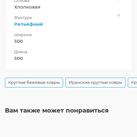
Основа
Хлопковая
?
Фактура
Рельефный
Ширина
300
Длина
300
Круглые бежевые ковры
Иранские круглые ковры
Кр
Вам также может понравиться