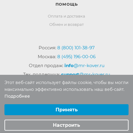
ПОМОЩЬ
Оплата и доставка
Обмен и возврат
Россия:
8 (800) 101-38-97
Москва:
8 (495) 196-00-06
Отдел продаж:
info
@mr-kover.ru
Тех. поддержка:
support
@mr-kover.ru
Этот веб-сайт использует файлы cookie, чтобы вы могли
максимально эффективно использовать наш веб-сайт.
Подробнее
2022-2026 © Интернет магазин
MR-KOVER.RU
Выберите настройки cookie
Авторские права защищены. Воспроизведение
Минимальные
Принять
материалов сайта без письменного разрешения
Аналитические/Функциональные
запрещено.
Настроить