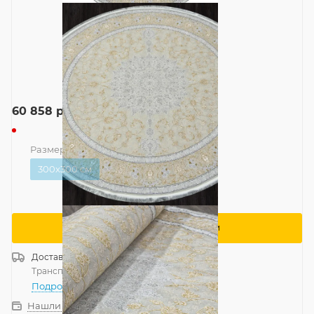
60 858
руб.
Размер
—
300x300 см
300x300 см
Сообщить о поступлении
Доставка
Россия
Транспортной компанией
—
бесплатно
Подробнее
Нашли дешевле?