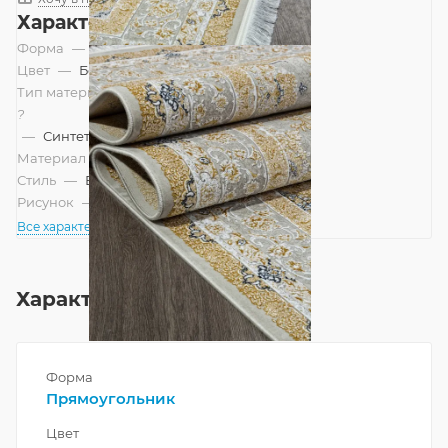
Характеристики
Форма
—
Прямоугольник
Цвет
—
Бежевый
Тип материала
?
—
Синтетический
Материал
—
Акрил
Стиль
—
Восточный
Рисунок
—
Классический
Все характеристики
Характеристики
Форма
Прямоугольник
Цвет