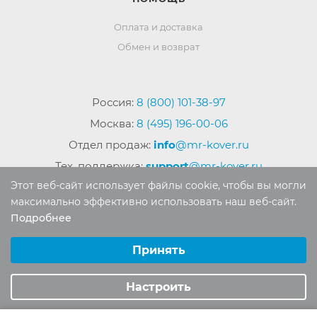
Оплата и доставка
Обмен и возврат
Россия:
8 (800) 101-38-97
Москва:
8 (495) 196-00-06
Отдел продаж:
info
@mr-kover.ru
Тех. поддержка:
support
@mr-kover.ru
Этот веб-сайт использует файлы cookie, чтобы вы могли
максимально эффективно использовать наш веб-сайт.
Подробнее
2022-2026 © Интернет магазин
MR-KOVER.RU
Выберите настройки cookie
Авторские права защищены. Воспроизведение
Минимальные
Принять
материалов сайта без письменного разрешения
Аналитические/Функциональные
запрещено.
Настроить