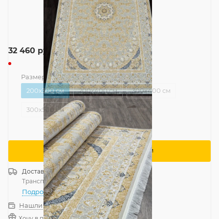
32 460
руб.
Размер
—
200x300 см
200x300 см
200x400 см
300x400 см
300x500 см
Сообщить о поступлении
Доставка
Россия
Транспортной компанией
—
бесплатно
Подробнее
Нашли дешевле?
Хочу в подарок