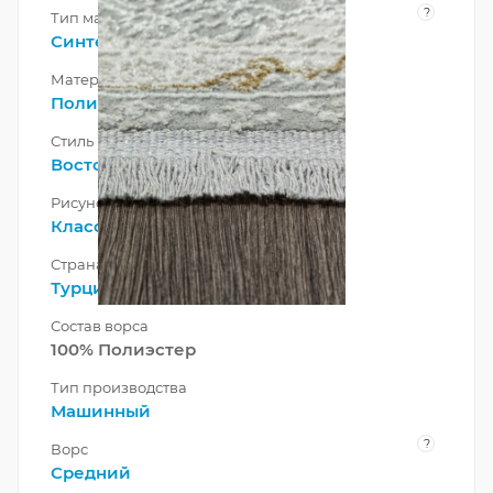
?
Тип материала
Синтетический
Материал
Полиэстер
Стиль
Восточный
Рисунок
Классический
Страна
Турция
Состав ворса
100% Полиэстер
Тип производства
Машинный
?
Ворс
Средний