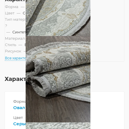
Форма
—
Овал
Цвет
—
Серый
Тип материала
?
—
Синтетический
Материал
—
Полиэстер
Стиль
—
Восточный
Рисунок
—
Классический
Все характеристики
Характеристики
Форма
Овал
Цвет
Серый