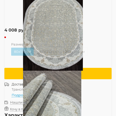
4 008
руб.
Размер
—
80x150 см
80x150 см
160x230 см
200x290 см
Сообщить о поступлении
Доставка
Россия
Транспортной компанией
—
бесплатно
Подробнее
Нашли дешевле?
Хочу в подарок
Характеристики