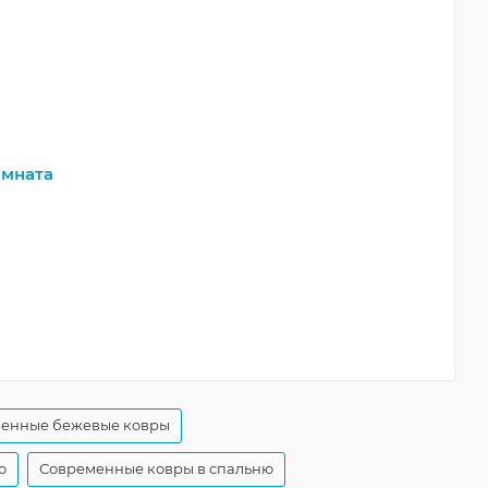
мната
енные бежевые ковры
ю
Современные ковры в спальню