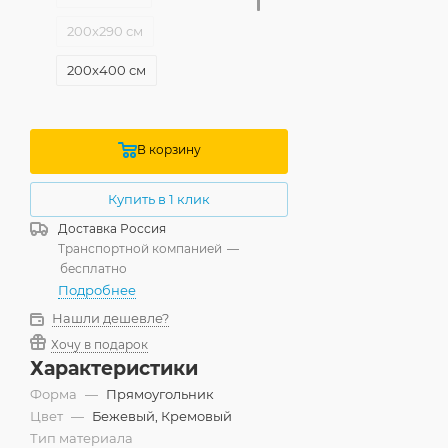
200x290 см
200x400 см
240x340 см
240x400 см
В корзину
300x400 см
Купить в 1 клик
Доставка
Россия
Транспортной компанией
—
бесплатно
Подробнее
Нашли дешевле?
Хочу в подарок
Характеристики
Форма
—
Прямоугольник
Цвет
—
Бежевый, Кремовый
Тип материала