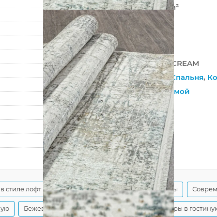
720 000 точек/м²
9 мм
1800 г/м²
SANDALI
30251A BEIGE / CREAM
Гостиная
,
Зал
,
Спальня
,
Ко
На пол
,
С бахромой
?
Хлопковая
?
Рельефный
240
340
в стиле лофт
Прямоугольные современные ковры
Соврем
ную
Бежевые ковры на пол
Современные ковры в гостину