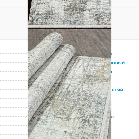
Прямоугольник
Бежевый
,
Кремовый
?
Синтетический
Полиэстер
Лофт
,
Современный
Абстракция
Турция
100% Полиэстер
Машинный
?
Средний