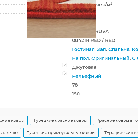
613 200 точек/м²
13 мм
2900 г/м²
SARDES TRUVA
08421R RED / RED
Гостиная
,
Зал
,
Спальня
,
Ко
На пол
,
Оригинальный
,
С 
?
Джутовая
?
Рельефный
78
150
сные ковры
Турецкие красные ковры
Красные ковры в г
 спальню
Турецкие прямоугольные ковры
Турецкие синте