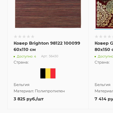
Ковер Brighton 98122 100099
Ковер G
60x110 см
80x150 
Арт.: 56450
Доступно: 4
Доступно
Страна:
Страна:
Бельгия
Бельгия
Материал:
Полипропилен
Материа
3 825
руб.
/шт
7 414
ру