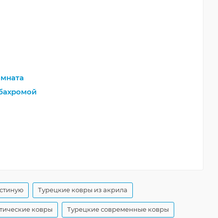
мната
бахромой
остиную
Турецкие ковры из акрила
тические ковры
Турецкие современные ковры