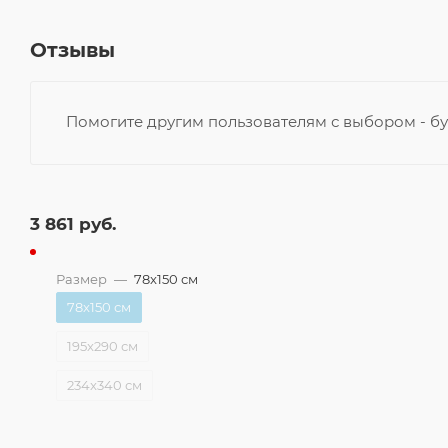
Отзывы
Помогите другим пользователям с выбором - бу
3 861
руб.
Размер
—
78x150 см
78x150 см
195x290 см
234x340 см