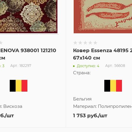
ENOVA 938001 121210
Ковер Essenza 48195 
см
67x140 см
Арт.: 182297
Арт.: 56608
: 3
Доступно: 4
Страна:
Бельгия
л:
Вискоза
Материал:
Полипропиле
б.
/шт
1 753
руб.
/шт