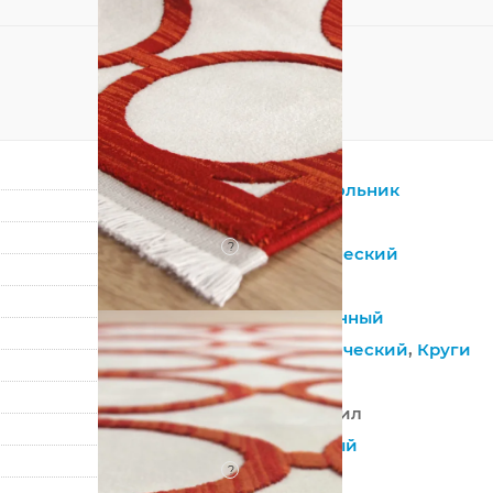
Прямоугольник
Красный
?
Синтетический
Акрил
Современный
Геометрический
,
Круги
Турция
100% Акрил
Машинный
?
Средний