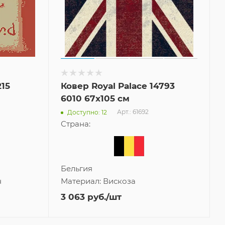
215
Ковер Royal Palace 14793
6010 67x105 см
Арт.: 61692
Доступно: 12
Страна:
Бельгия
н
Материал:
Вискоза
3 063
руб.
/шт