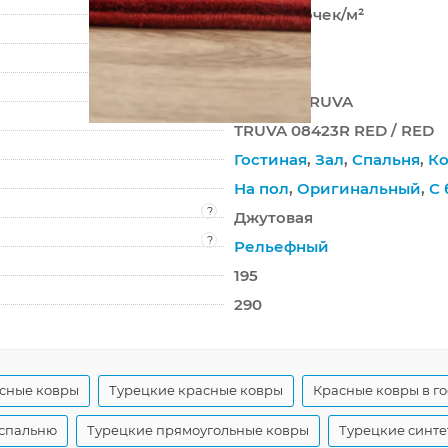
613 200 точек/м²
13 мм
2900 г/м²
SARDES TRUVA
TRUVA 08423R RED / RED
Гостиная
,
Зал
,
Спальня
,
Ко
На пол
,
Оригинальный
,
С 
?
Джутовая
?
Рельефный
195
290
сные ковры
Турецкие красные ковры
Красные ковры в г
 спальню
Турецкие прямоугольные ковры
Турецкие синте