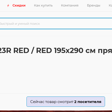
Скидки
Как купить
Компания
Бренды
К
3R RED / RED 195x290 см п
Сейчас товар смотрит
2
посетителя