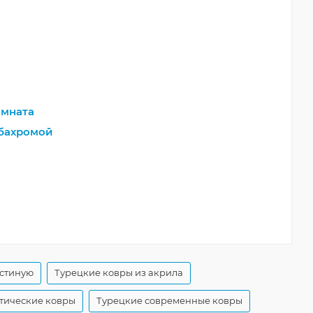
мната
бахромой
остиную
Турецкие ковры из акрила
тические ковры
Турецкие современные ковры