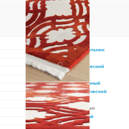
Прямоугольник
Красный
?
Синтетический
Акрил
Современный
Геометрический
Турция
100% Акрил
Машинный
?
Средний