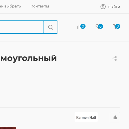
ак выбрать
Контакты
ВОЙТИ
0
0
0
рямоугольный