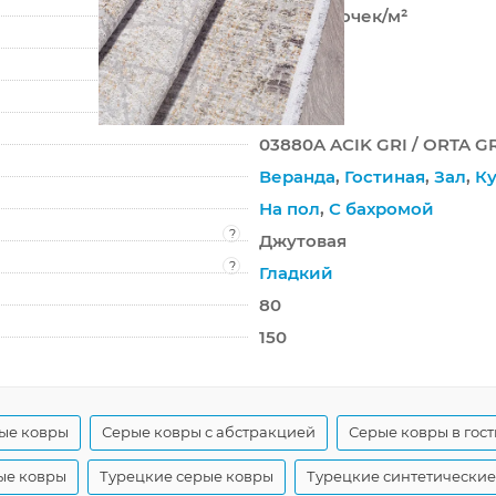
576 000 точек/м²
8 мм
2000 г/м²
SEATTLE
03880A ACIK GRI / ORTA G
Веранда
,
Гостиная
,
Зал
,
Ку
На пол
,
С бахромой
?
Джутовая
?
Гладкий
80
150
ые ковры
Серые ковры с абстракцией
Серые ковры в гос
ые ковры
Турецкие серые ковры
Турецкие синтетические