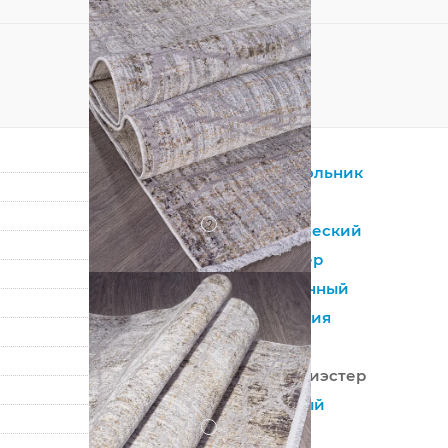
Прямоугольник
Серый
?
Синтетический
Полиэстер
Современный
Абстракция
Турция
100% Полиэстер
Машинный
?
Средний