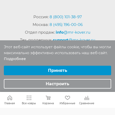
Россия:
8 (800) 101-38-97
Москва:
8 (495) 196-00-06
Отдел продаж:
info
@mr-kover.ru
Тех. поддержка:
support
@mr-kover.ru
Этот веб-сайт использует файлы cookie, чтобы вы могли
максимально эффективно использовать наш веб-сайт.
Подробнее
2022-2026 © Интернет магазин
MR-KOVER.RU
Выберите настройки cookie
Авторские права защищены. Воспроизведение
Минимальные
Принять
материалов сайта без письменного разрешения
Аналитические/Функциональные
запрещено.
Настроить
Главная
Все ковры
Корзина
Избранные
Сравнение