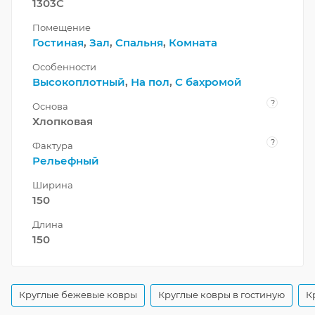
1303C
Помещение
Гостиная
,
Зал
,
Спальня
,
Комната
Особенности
Высокоплотный
,
На пол
,
С бахромой
?
Основа
Хлопковая
?
Фактура
Рельефный
Ширина
150
Длина
150
Круглые бежевые ковры
Круглые ковры в гостиную
К