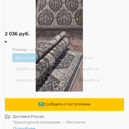
2 036
руб.
Размер
—
80x140 см
80x140 см
120x170 см
160x220 см
160x300 см
200x290 см
200x400 см
240x340 см
240x400 см
280x480 см
Сообщить о поступлении
Доставка
Россия
Транспортной компанией
—
бесплатно
Подробнее