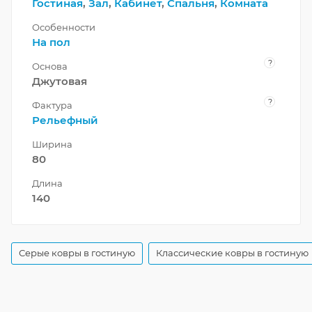
Гостиная
,
Зал
,
Кабинет
,
Спальня
,
Комната
Особенности
На пол
?
Основа
Джутовая
?
Фактура
Рельефный
Ширина
80
Длина
140
Серые ковры в гостиную
Классические ковры в гостиную