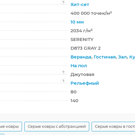
?
Хит-сет
400 000 точек/м²
10 мм
2034 г/м²
SERENITY
D873 GRAY 2
Веранда
,
Гостиная
,
Зал
,
Ку
На пол
?
Джутовая
?
Рельефный
80
140
ые ковры
Серые ковры с абстракцией
Серые ковры в гос