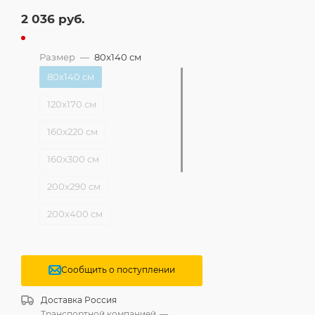
2 036
руб.
Размер
—
80x140 см
80x140 см
120x170 см
160x220 см
160x300 см
200x290 см
200x400 см
240x340 см
280x380 см
Сообщить о поступлении
280x480 см
Доставка
Россия
Транспортной компанией
—