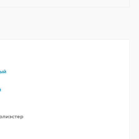
ый
й
олиэстер