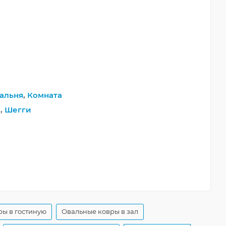
альня
,
Комната
й
,
Шегги
ы в гостиную
Овальные ковры в зал