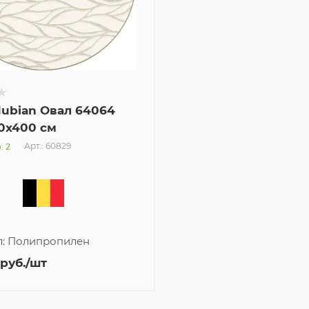
Nubian Овал 64064
0x400 см
Арт.: 60829
: 2
л:
Полипропилен
руб.
/шт