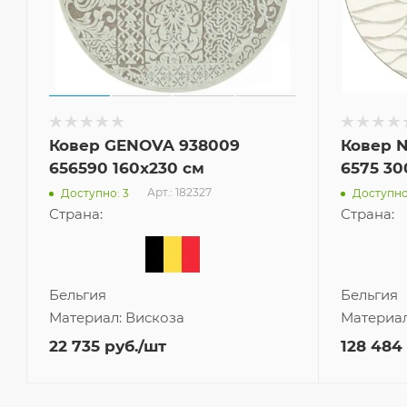
Ковер GENOVA 938009
Ковер 
656590 160x230 см
6575 30
Арт.: 182327
Доступно: 3
Доступно
Страна:
Страна:
Бельгия
Бельгия
Материал:
Вискоза
Материа
22 735
руб.
/шт
128 484