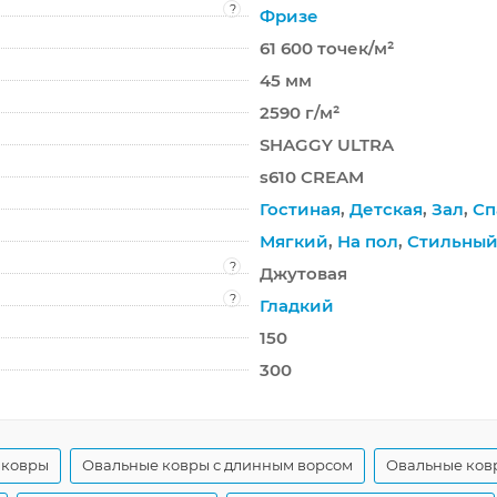
?
Фризе
61 600 точек/м²
45 мм
2590 г/м²
SHAGGY ULTRA
s610 CREAM
Гостиная
,
Детская
,
Зал
,
Сп
Мягкий
,
На пол
,
Стильны
?
Джутовая
?
Гладкий
150
300
 ковры
Овальные ковры с длинным ворсом
Овальные ковр