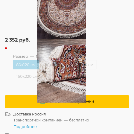
2 352
руб.
Размер
—
80x120 см
80x120 см
80x133 см
120x170 см
160x220 см
Сообщить о поступлении
Доставка
Россия
Транспортной компанией
—
бесплатно
Подробнее