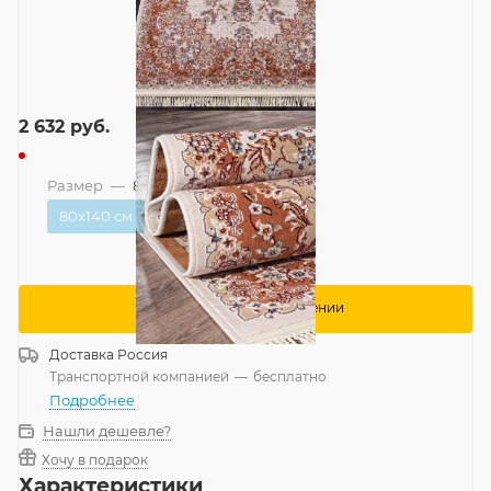
2 632
руб.
Размер
—
80x140 см
80x140 см
Сообщить о поступлении
Доставка
Россия
Транспортной компанией
—
бесплатно
Подробнее
Нашли дешевле?
Хочу в подарок
Характеристики