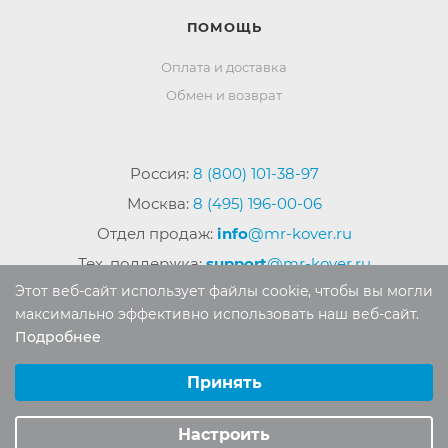
ПОМОЩЬ
Оплата и доставка
Обмен и возврат
Россия:
8 (800) 101-38-97
Москва:
8 (495) 196-00-06
Отдел продаж:
info
@mr-kover.ru
Тех. поддержка:
support
@mr-kover.ru
Этот веб-сайт использует файлы cookie, чтобы вы могли
максимально эффективно использовать наш веб-сайт.
Подробнее
2022-2026 © Интернет магазин
MR-KOVER.RU
Выберите настройки cookie
Авторские права защищены. Воспроизведение
Минимальные
Принять
материалов сайта без письменного разрешения
Аналитические/Функциональные
запрещено.
Настроить