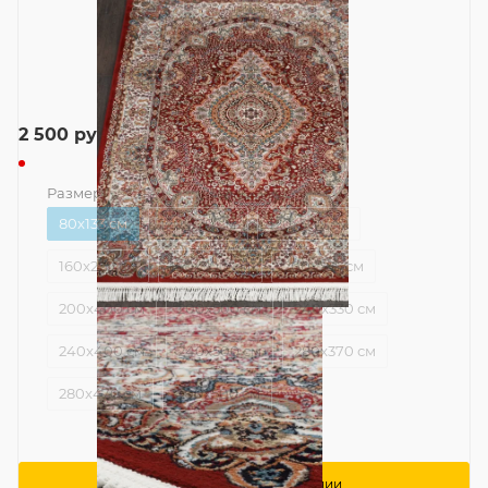
2 500
руб.
Размер
—
80x133 см
80x133 см
120x170 см
120x300 см
160x220 см
160x300 см
200x285 см
200x400 см
200x500 см
240x330 см
240x400 см
240x500 см
280x370 см
280x470 см
400x500 см
Сообщить о поступлении