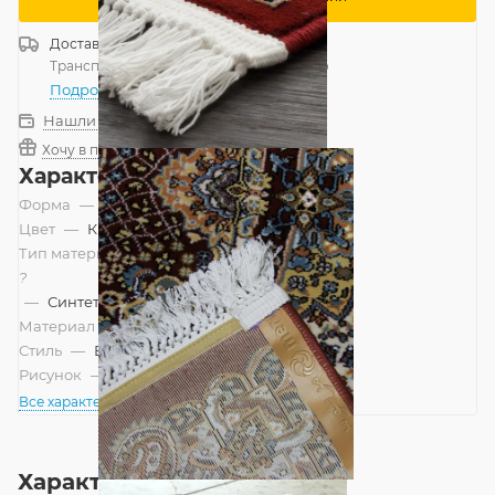
Доставка
Россия
Транспортной компанией
—
бесплатно
Подробнее
Нашли дешевле?
Хочу в подарок
Характеристики
Форма
—
Прямоугольник
Цвет
—
Красный
Тип материала
?
—
Синтетический
Материал
—
Полипропилен
Стиль
—
Восточный
Рисунок
—
Классический
Все характеристики
Характеристики