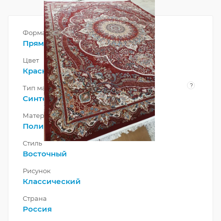
Форма
Прямоугольник
Цвет
Красный
?
Тип материала
Синтетический
Материал
Полипропилен
Стиль
Восточный
Рисунок
Классический
Страна
Россия