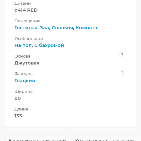
Дизайн
d414 RED
Помещение
Гостиная
,
Зал
,
Спальня
,
Комната
Особенности
На пол
,
С бахромой
?
Основа
Джутовая
?
Фактура
Гладкий
Ширина
80
Длина
133
Восточные красные ковры
Красные ковры с рисунком