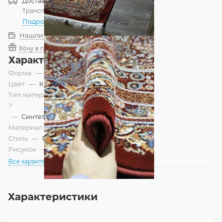
Доставка
Россия
Транспортной компанией
—
бесплатно
Подробнее
Нашли дешевле?
Хочу в подарок
Характеристики
Форма
—
Прямоугольник
Цвет
—
Красный
Тип материала
?
—
Синтетический
Материал
—
Полипропилен
Стиль
—
Восточный
Рисунок
—
Классический
Все характеристики
Характеристики