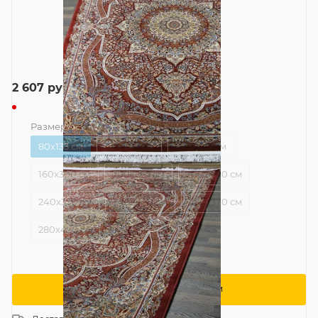
2 607
руб.
Размер
—
80x133 см
80x133 см
120x170 см
160x220 см
160x300 см
200x285 см
200x400 см
240x330 см
240x500 см
280x370 см
280x470 см
Сообщить о поступлении