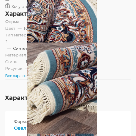
Хочу в подарок
Характеристики
Форма
—
Овал
Цвет
—
Голубой
Тип материала
?
—
Синтетический
Материал
—
Полипропилен
Стиль
—
Восточный
Рисунок
—
Классический
Все характеристики
Характеристики
Форма
Овал