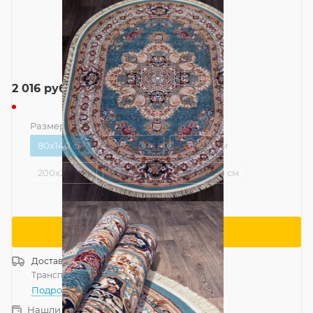
2 016
руб.
Размер
—
80x140 см
80x140 см
120x300 см
160x220 см
200x285 см
200x400 см
240x330 см
Сообщить о поступлении
Доставка
Россия
Транспортной компанией
—
бесплатно
Подробнее
Нашли дешевле?