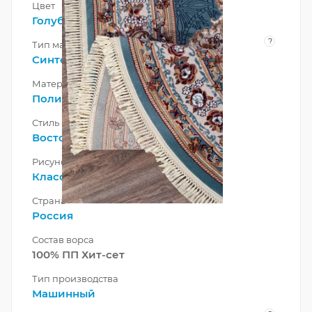
Цвет
Голубой
?
Тип материала
Синтетический
Материал
Полипропилен
Стиль
Восточный
Рисунок
Классический
Страна
Россия
Состав ворса
100% ПП Хит-сет
Тип производства
Машинный