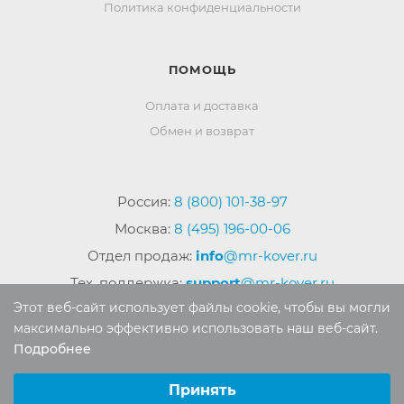
Политика конфиденциальности
ПОМОЩЬ
Оплата и доставка
Обмен и возврат
Россия:
8 (800) 101-38-97
Москва:
8 (495) 196-00-06
Отдел продаж:
info
@mr-kover.ru
Тех. поддержка:
support
@mr-kover.ru
Этот веб-сайт использует файлы cookie, чтобы вы могли
максимально эффективно использовать наш веб-сайт.
Подробнее
2022-2026 © Интернет магазин
MR-KOVER.RU
Выберите настройки cookie
Авторские права защищены. Воспроизведение
Минимальные
Принять
материалов сайта без письменного разрешения