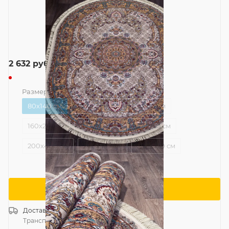
2 632
руб.
Размер
—
80x140 см
80x140 см
120x170 см
120x300 см
160x220 см
160x300 см
200x285 см
200x400 см
240x330 см
280x370 см
Сообщить о поступлении
Доставка
Россия
Транспортной компанией
—
бесплатно