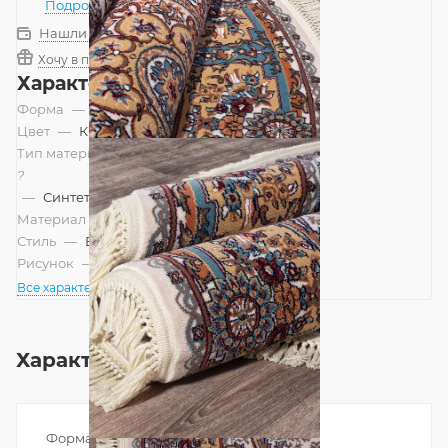
Подробнее
Нашли дешевле?
Хочу в подарок
Характеристики
Форма
—
Овал
Цвет
—
Кремовый
Тип материала
?
—
Синтетический
Материал
—
Полипропилен
Стиль
—
Восточный
Рисунок
—
Классический
Все характеристики
Характеристики
Форма