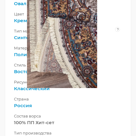
Овал
Цвет
Кремовый
?
Тип материала
Синтетический
Материал
Полипропилен
Стиль
Восточный
Рисунок
Классический
Страна
Россия
Состав ворса
100% ПП Хит-сет
Тип производства