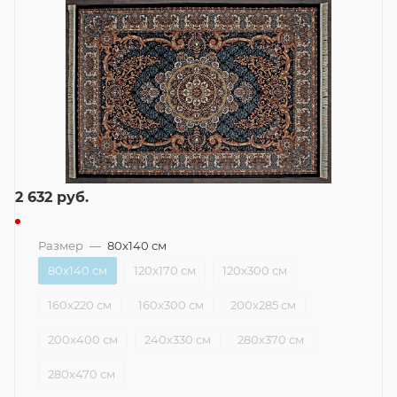
2 632
руб.
Размер
—
80x140 см
80x140 см
120x170 см
120x300 см
160x220 см
160x300 см
200x285 см
200x400 см
240x330 см
280x370 см
280x470 см