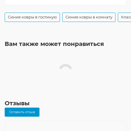
Синие ковры в гостиную
Синие ковры в комнату
Клас
Вам также может понравиться
Отзывы
Оставить отзыв